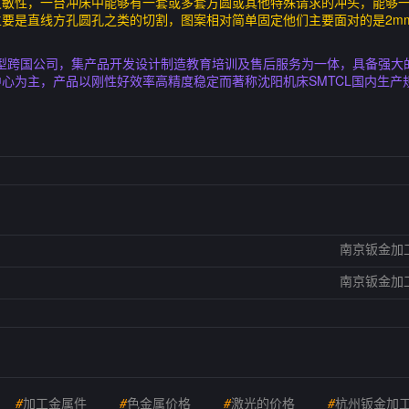
灵敏性，一台冲床中能够有一套或多套方圆或其他特殊请求的冲头，能够
要是直线方孔圆孔之类的切割，图案相对简单固定他们主要面对的是2m
大型跨国公司，集产品开发设计制造教育培训及售后服务为一体，具备强大的
心为主，产品以刚性好效率高精度稳定而著称沈阳机床SMTCL国内生产
南京钣金加
南京钣金加
#
加工金属件
#
色金属价格
#
激光的价格
#
杭州钣金加