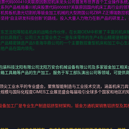
股票代码000410关联原因数控机床龙头公司曾发布世界首个工业操作系
系列产品格局秦川机床股票代码000837关联原因国内机床工具行业的
机剪板机激光切割机等钣金加工机械的大型跨国公司ZBR Z正博瑞数控
坚持“自主研发科技创新”的路线，投入大量人力物力在新产品的研发上，并
东芝沈阳等知名机床的战略合作伙伴，在长期OEM中积累了丰富的机床
性价比高我们；公司三大主营业务之一是车床零件的生产4东山精密是精密
金产品精密铸造产品5青海华鼎公司的一个主要数控重型机床和加工中心生
其他产品在国内领先。
包装科技沈阳有限公司沈阳万安合机械设备有限公司及多家钣金加工相关
金箱工具箱等产品的生产加工，服务于军工部队演出公司等领域，可提供
各国顶尖工业水平的专业盛会，聚焦智能制造与工业技术交流，涵盖机床刀
模与国际化程度CIMES工业展览盛会每届吸引全球多个国家和地区的知名
工机械设备加工厂是专业生产制造铝挤型材架构，钣金方通机架销售铝挤型及