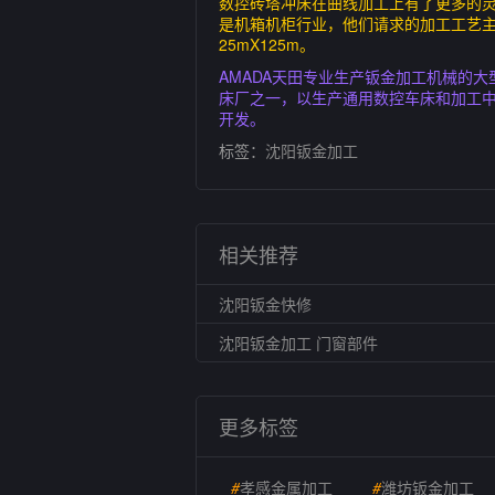
数控砖塔冲床在曲线加工上有了更多的
是机箱机柜行业，他们请求的加工工艺主
25mX125m。
AMADA天田专业生产钣金加工机械的
床厂之一，以生产通用数控车床和加工中
开发。
标签：
沈阳钣金加工
相关推荐
沈阳钣金快修
沈阳钣金加工 门窗部件
更多标签
#
孝感金属加工
#
潍坊钣金加工