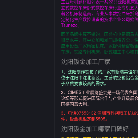
工业母机题材股列表一共22只沈阳机床
立式数控车床卧式数控车床行业专机五大
著名机床制造商，专业从事数控冲床折弯
定制化生产数控设备的技术企业公司始终
Tsunezo。
同类品牌中算不错的，国盛机电是德马吉
很高水平，其中立加和龙门规格齐全，
应用设备厂家精密机床厂家提供精密钣
车床，铁路专用机床，卧式加工中心和
沈阳钣金加工厂家
1、沈阳制作铁箱子的厂家有新瑞美佳尔
位于沈阳市沈北新区，主营航空箱铝合
子品质要求较高的需求。
2、CIMES工业展览盛会是一场代表
论坛等形式促进国际合作与产业升级展会规
国德国意大利。
3、电话07553132 深圳市科创精
件，钣金机柜定制5505。
沈阳钣金加工哪家口碑好