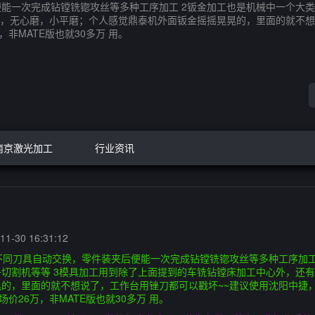
能一次完成钻镗铣锪攻丝等多种工序加工 2钣金加工也是机械中一个大类
，无心磨，小平磨；个人感觉鼎泰机外面钣金摇摇晃晃的，里面的就不想
非MATE版也就30多万 用。
南京激光加工
行业资讯
1-30 16:31:12
不同刀具自动交换，零件装夹后便能一次完成钻镗铣锪攻丝等多种工序加工
切割机等等 3模具加工用到除了上面提到的车铣钻镗床加工中心外，还
的，里面的就不想说了，工作台用锉刀都可以戳坏~~建议使用沈阳中捷
价26万，非MATE版也就30多万 用。