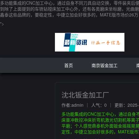
多功能集成的CNC加工中心，通过自身不同刀具自动交换，零件装夹后便
到除了上面提到的车铣钻镗床加工中心外，还有各类磨床坐标磨，光曲磨
鑫泰这些品牌的，要稳定性，中捷立加会好很多的，MATE版市场价26万，
">
首页
南京钣金加工
沈北钣金加工厂
作者:admin
人气：0
更新：2025-1
多功能集成的CNC加工中心，通过自身
床普冲数控冲床折弯机激光切割机等离子
平磨；个人感觉鼎泰机外面钣金摇摇晃晃
定性，中捷立加会好很多的，MATE版市场