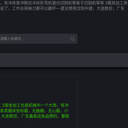
，有冲床普冲数控冲床折弯机激光切割机等离子切割机等等 3模具加工用
说了，工作台用锉刀都可以戳坏~~建议使用沈阳中捷，大连数控，广东
 2钣金加工也是机械中一个大类，有冲
有各类磨床坐标磨，光曲磨，无心磨，小
，大连数控，广东鑫泰这些品牌的，要稳