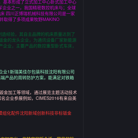
统，基本形成了立式加工中心卧式加工中心
领军企业之一，我国精密数控机床与；全球
机床 四川正博瑞机械科技有限公司是一家
取得了多项成果牧野MAKINO
制造经验，其自主品牌的机床质量达到了
钣金的龙头企业，为通讯设备厂家新能源
产企业，主要产品的数控重型卧式车床，
企业1新瑞美佳尔包装科技沈阳有限公司
高端产品的周转防护方案，能满足对铁箱
具钣金加工等领域，通过展览主题活动技术
企业参展例如，CIMES2016有来自美
其模组化配件沈阳新域创新科技非标钣金