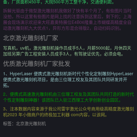
备，厂房面积450平，大院500平方工整干净，交通便利距。
拆解光驱由于微型激光雕刻机我做好了快有半个月了，有些图片当时
没拍，所以这里有些图片是网上找的注意拆到这里后，剩下的；上海
展会现场演示欢迎来大旺嘉奥特展位E4B06隆重上市蝴蝶高精度全自
动激光雕刻机九大优点1，异形方形混合排版2，自动扫码识别。
北京激光雕刻机厂家
写真机，uv机，激光雕刻机操作员成手5人，月薪5000起，月休四天
加班另算广告工程安装人员成手3人，有驾驶证优先，必须会电。
优质激光雕刻机厂家批发
1、HyperLaser 便携式激光雕刻机新时代个性化定制雕刻HyperLaser
便携式激光雕刻机项目，是由三位理工校友及其团队共同研发并开
拓。
2、便携式高速激光雕刻机由三位理工校友及其团队共同打造的新时代
个性定制雕刻神器！该团队已入驻江西理工大学创新创业园区。
3、注本数据内容来源于我公司雷宇激光公众号商用级高精度激光雕刻
机2023 年小微商户的终极加工利器 com内容，以该网。
标签：
北京激光雕刻机