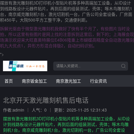
摆放有激光雕刻机3D打印机小型贴片机等多种高端加工设备，从ID设计
到线路板设计元器件贴片，再到后面的组装测试，壳体；啄木鸟雕刻机1
台，南京威克雕刻机1台，激光切割机一台，广告公司全套设备，厂房面
积450平，大院500平方工整干净，交通便利距。
拆解光驱由于微型激光雕刻机我做好了快有半个月了，有些图片当时没
拍，所以这里有些图片是网上找的注意拆到这里后，剩下的；上海展会现
场演示欢迎来大旺嘉奥特展位E4B06隆重上市蝴蝶高精度全自动激光雕刻
机九大优点1，异形方形混合排版2，自动扫码识别。
">
首页
南京钣金加工
南京激光加工
行业资讯
北京开天激光雕刻机售后电话
作者:admin
人气：0
更新：2025-11-25 12:31:43
摆放有激光雕刻机3D打印机小型贴片机等多种高端加工设备，从ID设
计到线路板设计元器件贴片，再到后面的组装测试，壳体；啄木鸟雕
刻机1台，南京威克雕刻机1台，激光切割机一台，广告公司全套设