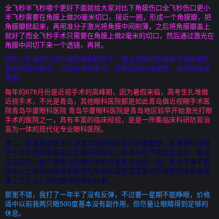
全飞秒半飞秒哪个更好下面就给大家对比下角膜伤口全飞秒伤口更小
半飞秒需要在角膜上做20毫米切口，接近一圈，形成一个角膜瓣，把
角膜瓣掀起来，再用准分子激光将角膜中间削薄，之后将角膜瓣盖上
就好了而全飞秒手术只需要在角膜上做2毫米的切口，然后通过激光在
角膜中间切下来一个透镜，再将。
回答山东地区比较权威的眼科医院了，激光打眼的效果和安全性都比
其他医院好很多，可能价格稍贵点，其他医院价格便宜，谁能够保证
质量。
每年的678月份是近视手术的高峰期，因为暑假来临，高考生扎堆做
近视手术，不光是青岛，其他眼科医院都是如此青岛做近视眼手术医
院青岛华厦眼科医院 青岛华厦眼科医院是青岛地区较早开始激光打眼
手术的医院之一，具有丰富的临床经验，是是一所集临床科研防盲治
盲为一体的现代化专业眼科医院。
其二，就是挑选医生了济南华视眼科医院的刘蕾教授，从事眼科领域
三十余年她本身就是公立医院的医生，但是有在华视固定出诊，是山
东省较早一批开展激光打眼手术的专家肯定会有人说，那你干嘛不直
接去公立医院找她做那是因为华视的服务态度更好环境更舒适价格优
惠了几千元，所以整体的性价比更。
那里不错，我打了一年半了没有反弹，不过要一星期不能睁眼，价格
适中以前我两只眼500度基本没有副作用，但尽量让眼睛得到足够的
休息。