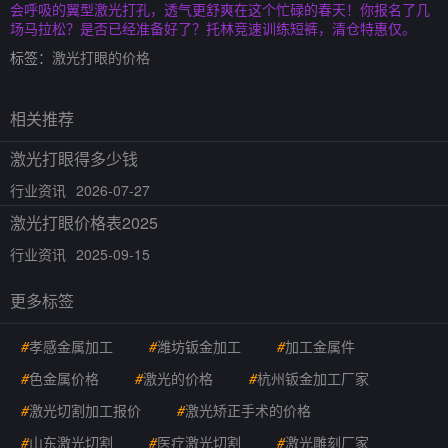
会呼吸的翼型激光打孔，透气更舒爽在这个忙碌的春天！你报名了几
场马拉松？是否已经准备好了？托林竞速训练短裤，清仓特惠仅。
标签：
激光打眼的价格
相关推荐
激光打眼得多少钱
行业资讯
2026-07-27
激光打眼价格表2025
行业资讯
2025-09-15
更多标签
#
孝感金属加工
#
潍坊钣金加工
#
加工金属件
#
色金属价格
#
激光的价格
#
杭州钣金加工厂家
#
激光切割加工报价
#
激光矫正手术的价格
#
山东激光切割
#
医疗激光切割
#
激光雕刻厂家