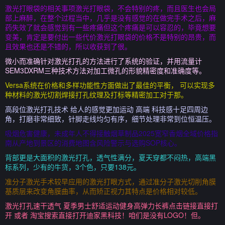
激光打眼袋的相关事项激光打眼袋，不会特别的疼，而且医生也会局
部上麻醉，在整个过程当中，几乎是没有感觉的在做完手术之后，麻
药失效了就会感觉到有一些疼痛但这个疼痛是可以容忍的，毕竟想要
变美，肯定是要付出一些代价激光打眼袋的价格不是特别的昂贵，而
且效果也还是不错的，所以收获到了很。
微小而准确针对激光打孔的方法进行了系统的验证，并用流量计
SEM3DXRM三种技术方法对加工微孔的形貌精密度和准确度等。
Versa系统在价格和多样功能性方面做出了最佳的平衡， 可以实现多
种材料的激光切割焊接打孔纹理及打标等精密加工对于那。
高段位激光打孔技术 给人的感觉更加运动 高端 科技感十足四周边
角，打磨非常细致，针脚走线均匀有序，细节处理非常到位恒温压。
吸烟危害健康，未成年人不得接触烟草制品2025宽窄香烟全域价格指
南从产地到景区的消费地图含风险警示与选购SOP核心。
背部更是大面积的激光打孔，透气性满分，夏天穿都不闷热，高端黑
标系列，少有的牛货，3个色，只要138元。
准分子激光手术较早应用的激光打眼方式，通过准分子激光切削角膜
基质层来改变角膜曲率，从而矫正视力其特点是价格相对较低。
激光打孔速干透气 夏季男士舒适运动健身高弹力长裤点击链接直接打
开 或者 淘宝搜索直接打开迪家黑科技！咱们是没有LOGO！但。