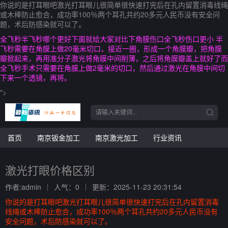
你说的是打耳眼吧激光打耳眼儿很简单很快速打完后在孔内留置消毒线绳
或木棒防止愈合，成功率100％两个耳孔共约20多元人民币没有安全问
题，术后防感染就可以了。
全飞秒半飞秒哪个更好下面就给大家对比下角膜伤口全飞秒伤口更小 半
飞秒需要在角膜上做20毫米切口，接近一圈，形成一个角膜瓣，把角膜
瓣掀起来，再用准分子激光将角膜中间削薄，之后将角膜瓣盖上就好了而
全飞秒手术只需要在角膜上做2毫米的切口，然后通过激光在角膜中间切
下来一个透镜，再将。
">
首页
南京钣金加工
南京激光加工
行业资讯
激光打眼价格区别
作者:admin
人气：0
更新：2025-11-23 20:31:54
你说的是打耳眼吧激光打耳眼儿很简单很快速打完后在孔内留置消毒
线绳或木棒防止愈合，成功率100％两个耳孔共约20多元人民币没有
安全问题，术后防感染就可以了。