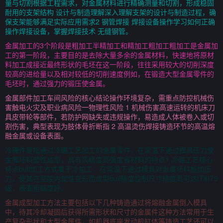
量与切割根据工程需求，对金属材料进行精确测量和切割，形成稳固
耐用的支架结构 设计与制造理解深入理解支架的设计与制造过程，确
保支架能够满足实际应用需求2 钢管焊接 焊接设备操作学习如何正确
操作焊接设备，掌握焊接技术 无缝钢管。
金属加工的3个阶段是粗加工半精加工和精加工粗加工粗加工是金属加
工的第一阶段，主要目的是去除大量多余的金属材料，快速地将原材
料加工成接近最终形状的毛坯在这一阶段，往往采用较大的切削深度
较高的进给量以及相对较低的切削速度例如，在锻造大型金属零件的
毛坯时，通过强力的锻压使金属。
金属部件加工车间风险的核心结论操作环境复杂，需重点防控机械伤
害触电火灾及职业病风险一物理性风险 1 机械伤害高速运转的机床刀
具皮带轮等部件，若防护网缺失或违规操作，易造成人体被卷入或切
割伤害，典型表现为肢体骨折断指 2 高温烫伤焊接铸造环节的高温熔
融金属或设备表面。
冷碾件是指通过冷碾工艺加工的金属零件，在常温下通过模具压力使
金属坯料塑性成型，具有高精度高强度省材料的特点1 冷碾工艺核心
特点bull加工方式属于冷加工，在常温下通过模具对金属坯料施加压
力，使其在型腔内塑性变形而成型bull精度控制尺寸精度高可达IT8IT9
级，表面粗糙度好。
金属成型加工方法主要包括以下几种铸造通过将熔融金属倒入模具
中，待其冷却凝固后获得所需形状和尺寸的金属件这种方法常用于生
产复杂形状和大型金属件，如机器底座发动机缸体等铸造工艺还可以