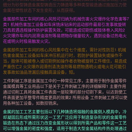
细分为砂型铸造金属型铸造压力铸造等多种类型锻造通过施加压力使
金属在塑性状态下发生变形，从而获得。
金属部件加工车间的核心风险可归纳为机械伤害火灾爆炸化学危害等7
类1 机械伤害加工设备如车床铣床钻床的运动部件最易引发事故旋转
刀具若遇违规操作防护装置失效，可能造成切割伤或肢体卷入风险2
火灾爆炸车间内润滑油溶剂等易燃物存储量较大，遇到设备过热电火
花或明火时极易触发火灾。
金属部件加工车间的核心风险集中在七个维度，需针对性防范1 机械
伤害金属加工设备如车床冲压机运行时，若防护装置缺失或操作不
当，肢体可能被卷入或切割例如操作者衣物被旋转工件缠住，易造成
严重伤亡2 火灾爆炸润滑剂清洗溶剂等易燃物遇明火或电火花可能引
发事故如油品泄漏后接触高温设备，短。
工件刺破工序是金属加工中的一种常见工序，主要用于制作金属零件
金属模具等工业用品以下是关于工件刺破工序的详细解释1 主要作用
通过切削工具将金属工件表面一层较薄的部分切割下来，以达到使工
件表面更加平整零件精度更高的效果2 所用设备 工件刺破工序可以使
用各种加工设备，如数控铣床。
金属的加工工艺主要包括以下几种铸造将熔融的金属倒入模具中，冷
却凝固后形成所需形状这一工艺广泛应用于制造复杂形状的金属零件
锻造在热态下通过压力改变金属形状以得到所需产品和零件这一工艺
可以增强金属的密度和强度，适用于制造大型金属结构件热处理通过