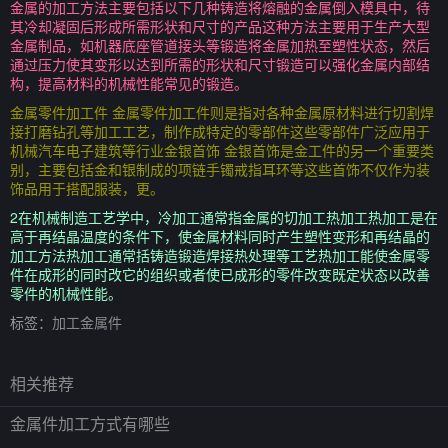
金属的加工方法主要包括以下几种铸造将熔融的金属倒入模具中，待
其冷却凝固后形成所需形状和尺寸的产品这种方法主要用于生产大型
金属制品，如机器底座管道接头等锻造将金属加热至塑性状态，然后
通过压力使其变形以达到所需的形状和尺寸锻造可以强化金属内部结
构，提高材料的机械性能常见的锻造。
金属零件加工件 金属零件加工件则是指对各种金属原材料进行切割焊
接打磨钻孔等加工工艺，制作成特定的零部件这些零部件广泛应用于
机械汽车电子建筑等行业金银首饰 金银首饰是金工件的另一个重要类
别，主要包括金和银制成的项链手镯戒指耳环等这些首饰不仅作为装
饰品用于搭配服装，更。
2在机械制造工艺学中，冷加工通常指金属的切加工热加工热加工是在
高于再结晶温度的条件下，使金属材料同时产生塑性变形和再结晶的
加工方法热加工通常括铸造锻造焊接热处理等工艺热加工能使金属零
件在成形的同时改它的组织或者使已成形的零件改变既定状态以改善
零件的机械性能。
标签：
加工金属件
相关推荐
金属件加工方式有哪些