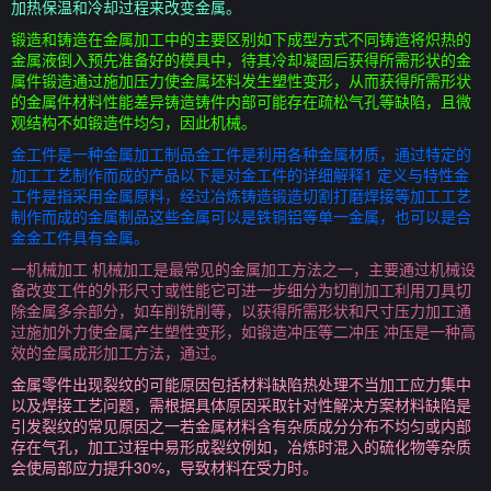
加热保温和冷却过程来改变金属。
锻造和铸造在金属加工中的主要区别如下成型方式不同铸造将炽热的
金属液倒入预先准备好的模具中，待其冷却凝固后获得所需形状的金
属件锻造通过施加压力使金属坯料发生塑性变形，从而获得所需形状
的金属件材料性能差异铸造铸件内部可能存在疏松气孔等缺陷，且微
观结构不如锻造件均匀，因此机械。
金工件是一种金属加工制品金工件是利用各种金属材质，通过特定的
加工工艺制作而成的产品以下是对金工件的详细解释1 定义与特性金
工件是指采用金属原料，经过冶炼铸造锻造切割打磨焊接等加工工艺
制作而成的金属制品这些金属可以是铁铜铝等单一金属，也可以是合
金金工件具有金属。
一机械加工 机械加工是最常见的金属加工方法之一，主要通过机械设
备改变工件的外形尺寸或性能它可进一步细分为切削加工利用刀具切
除金属多余部分，如车削铣削等，以获得所需形状和尺寸压力加工通
过施加外力使金属产生塑性变形，如锻造冲压等二冲压 冲压是一种高
效的金属成形加工方法，通过。
金属零件出现裂纹的可能原因包括材料缺陷热处理不当加工应力集中
以及焊接工艺问题，需根据具体原因采取针对性解决方案材料缺陷是
引发裂纹的常见原因之一若金属材料含有杂质成分分布不均匀或内部
存在气孔，加工过程中易形成裂纹例如，冶炼时混入的硫化物等杂质
会使局部应力提升30%，导致材料在受力时。